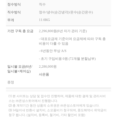
정수방식
직수
직수방식
정수/냉수(순간냉각)/온수(순간온수)
11.6KG
무게
가전 구독 총 요금
2,296,800원(6년 자가 관리 기준)
- 대표요금제 기준이며 요금제에 따라 구독 총
비용이 다를 수 있음
- 6년동안 무상 A/S
- 초기 구입비용 0원 (72개월 분할납부)
일시불 요금(6년/
2,286,000원
일시불+케어십)
사은품
증정
⑴ 본 사이트는 상담 및 접수만 진행하며, 제품에 대한 결제 및 관리서비
스는 ㈜온성스토어에서 진행합니다.
⑵ 총 계약기간 동안 상품의 소유권은 ㈜온성스토어에게 있습니다.
⑶ 14일이내 반환시 설치비, 소모품비가 청구되며, 중도해약시 위약금이
청구 됩니다. (설치비, 등록비, 철거비, 기타 할인비 포함)