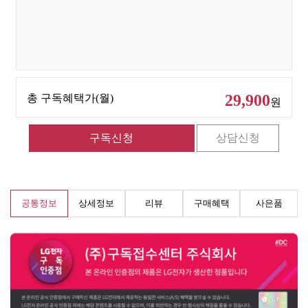
29,900
총 구독혜택가(월)
원
공통정보
상세정보
리뷰
구매혜택
사은품