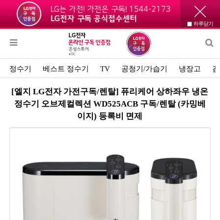
하루닫기
정수기
베스트 정수기
TV
공청기/가습기
냉장고
김
[엘지 LG전자 가전구독/렌탈] 퓨리케어 상하좌우 냉온
정수기 오브제컬렉션 WD525ACB 구독/렌탈 (카밍베
이지) 등록비 면제