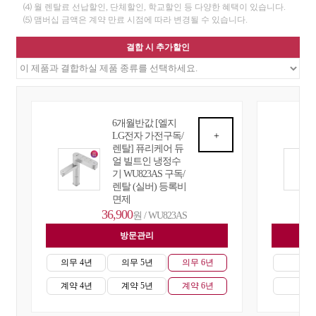
⑷ 월 렌탈료 선납할인, 단체할인, 학교할인 등 다양한 혜택이 있습니다.
⑸ 맴버십 금액은 계약 만료 시점에 따라 변경될 수 있습니다.
결합 시 추가할인
6개월반값 [엘지
LG전자 가전구독/
+
렌탈] 퓨리케어 듀
얼 빌트인 냉정수
기 WU823AS 구독/
렌탈 (실버) 등록비
면제
36,900
원 / WU823AS
방문관리
자
의무 4년
의무 5년
의무 6년
의무
계약 4년
계약 5년
계약 6년
계약