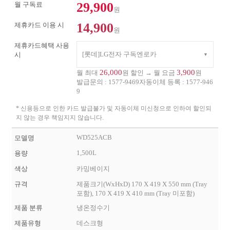
29,900
월 구독료
원
14,900
제휴카드 이용 시
원
제휴카드혜택 사용
[롯데]LG전자 구독엔로카
시
26,000
3,900
월 최대
원 할인 → 월 요금
원
발급문의 :
1577-9469
자동이체 등록 :
1577-946
9
* 신용등으로 인한 카드 발급불가 및 자동이체 미신청으로 인하여 할인되
지 않는 경우 책임지지 않습니다.
WD525ACB
모델명
1,500L
용량
색상
카밍베이지
규격
제품크기(WxHxD) 170 X 419 X 550 mm (Tray
포함), 170 X 419 X 410 mm (Tray 미포함)
제품 분류
냉온정수기
제품유형
데스크형