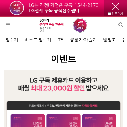
하루닫기
정수기
베스트 정수기
TV
공청기/가습기
냉장고
김
이벤트