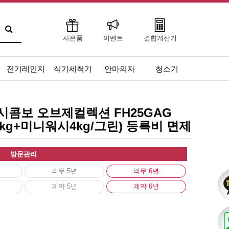
사은품
이벤트
결합계산기
전기레인지
식기세척기
안마의자
청소기
워시콤보 오브제컬렉션 FH25GAG
5kg+미니워시4kg/그린) 등록비 면제
방문관리
의무 5년
의무 6년
계약 5년
계약 6년