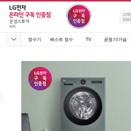
고객
상담
정수기
베스트 정수
TV
공청기/가습
기
기