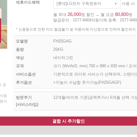
제휴카드혜택
[롯데]LG전자 구독엔로카
사용 시
26,000
80,800
월 최대
원 할인 → 월 요금
원
발급문의 :
1577-9469
자동이체 등록 :
1577-946
* 신용등으로 인한 카드 발급불가 및 자동이체 미신청으로 인하여 할인되지
모델명
FH25GAG
용량
25KG
색상
네이처그린
규격
크기 (WxHxD, mm) 700 x 990 x 830 mm / 도
서비스옵션
기본적으로 라이트 서비스가 선택되며, 스탠다드
추가옵션
+키높이 수납함 추가가능(FH25GAGF)
의 경
 사용
방문주기
12개월/라이트 기준(금액추가시 6개월 선택 가능
비용이
(서비스타입)
결합 시 추가할인