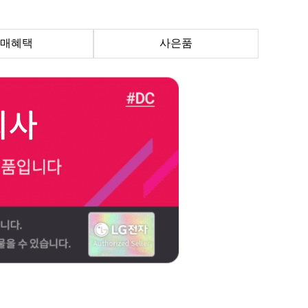
매혜택
사은품