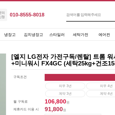
문의
010-8555-8018
신청
냉장고
김치냉장고
스타일러
세탁가전
에어컨
[엘지 LG전자 가전구독/렌탈] 트롬 
+미니워시 FX4GC (세탁25kg+건조1
구독조건
의무 3년
의무 4년
계약 3년
계약 4년
106,800
월 구독료
원
91,800
제휴카드 이용 시
원