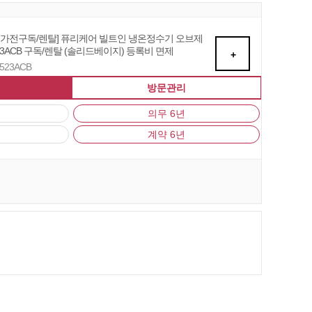
자 가전구독/렌탈] 퓨리케어 빌트인 냉온정수기 오브제
3ACB 구독/렌탈 (솔리드베이지) 등록비 면제
+
U523ACB
방문관리
의무 6년
계약 6년