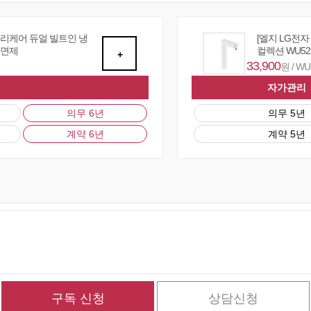
퓨리케어 듀얼 빌트인 냉
[엘지 LG전
 면제
컬렉션 WU52
+
33,900
원 / W
자가관리
의무 6년
의무 5년
계약 6년
계약 5년