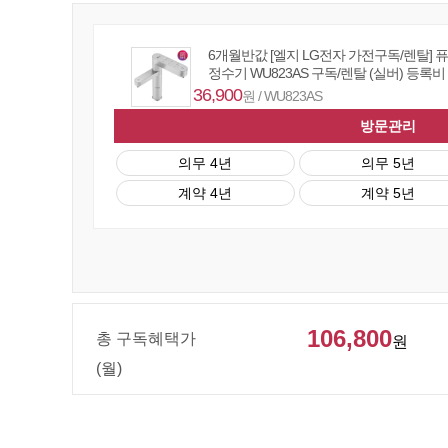
6개월반값 [엘지 LG전자 가전구독/렌탈] 
정수기 WU823AS 구독/렌탈 (실버) 등록비
36,900
원 / WU823AS
방문관리
의무 4년
의무 5년
계약 4년
계약 5년
106,800
총 구독혜택가
원
(월)