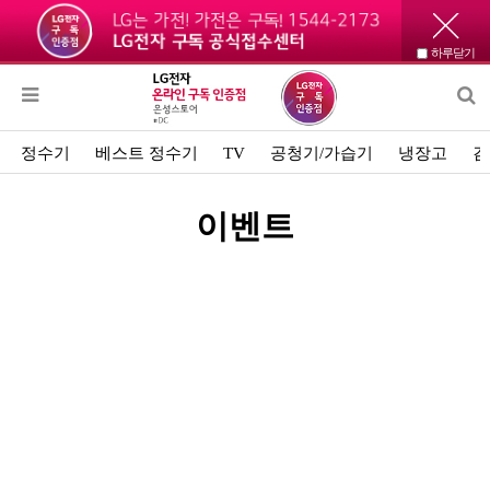
하루닫기
정수기
베스트 정수기
TV
공청기/가습기
냉장고
김
이벤트